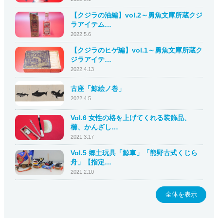
【クジラの油編】vol.2～勇魚文庫所蔵クジ
ラアイテム…
2022.5.6
【クジラのヒゲ編】vol.1～勇魚文庫所蔵ク
ジラアイテ…
2022.4.13
古座「鯨絵ノ巻」
2022.4.5
Vol.6 女性の格を上げてくれる装飾品、
櫛、かんざし…
2021.3.17
Vol.5 郷土玩具「鯨車」「熊野古式くじら
舟」【指定…
2021.2.10
全体を表示