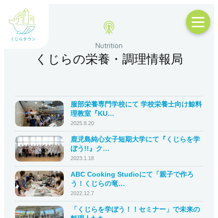
くじらの栄養・調理情報局
服部栄養専門学校にて 学校栄養士向け鯨料
理教室『KU…
2025.8.20
鹿児島純心女子短期大学にて『くじらを学
ぼう!!』ク…
2023.1.18
ABC Cooking Studioにて「親子で作ろ
う！くじらの竜…
2022.12.7
「くじらを学ぼう！！セミナー」で未来の