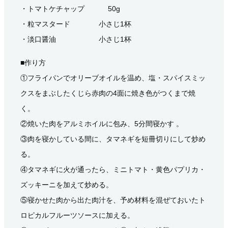
・トマトケチャップ 50g
・粒マスタード 小さじ1杯
・淡口醤油 小さじ1杯
■作り方
①フライパンでオリーブオイルを温め、塩・スパイスミッ
クスをまぶしたくじら赤肉の4面に焼き色がつくまで焼
く。
②焼いた肉をアルミホイルに包み、5分間寝かす 。
③肉を寝かしている間に、タマネギを短冊切りにして炒め
る。
④タマネギに火が通ったら、ミニトマト・黄色パプリカ・
ズッキーニを加えて炒める。
⑤寝かせた肉から出た肉汁を、予め材料を混ぜておいたト
ロピカルフルーツソースに加える。