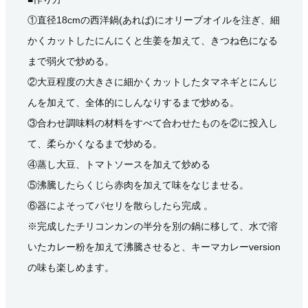
①直径18cmの西洋鍋(あれば)にオリーブオイルを注ぎ、細
かくカットしたにんにくと生姜を加えて、きつね色になる
まで弱火で炒める。
②大豆程度の大きさに細かくカットしたタマネギとにんじ
んを加えて、全体的にしんなりするまで炒める。
③合わせ調味料の材料をすべて合わせたものを②に投入し
て、柔らかくなるまで炒める。
④蒸し大豆、トマトソースを加えて炒める
⑤沸騰したらくじら赤肉を加えて味をなじませる。
⑥器によそってパセリを散らしたら完成 。
※完成したチリコンカンの半分を別の鍋に移して、水で溶
いたカレー粉を加えて沸騰させると、キーマカレーversion
の味も楽しめます。