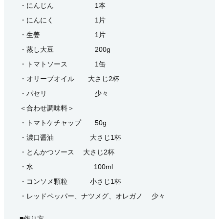
・にんじん 1本
・にんにく 1片
・生姜 1片
・蒸し大豆 200g
・トマトソース 1缶
・オリーブオイル 大さじ2杯
・パセリ 少々
＜合わせ調味料＞
・トマトケチャップ 50g
・濃口醤油 大さじ1杯
・とんかつソース 大さじ2杯
・水 100ml
・コンソメ顆粒 小さじ1杯
・レッドペッパー、ナツメグ、オレガノ 少々
■作り方