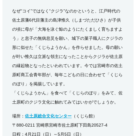
なぜ“コイ”ではなく“クジラ”なのかというと、江戸時代の
佐土原藩6代目藩主の島津惟久（しまづただひさ）が子供
の頃に母が「大海を泳ぐ鯨のようにたくましく育ちますよ
う」と息子の無病息災を願い、城下の菓子職人にクジラの
形に似せた「くじらようかん」を作らせました。母の願い
が叶い惟久は立派な領主になったことからクジラが佐土原
の縁起物となったといわれています。今では宮崎市の佐土
原町商工会青年部が、毎年こどもの日に合わせて「くじら
のぼり」を掲揚しています。
「くじらようかん」を食べて「くじらのぼり」をみて、佐
土原町のクジラ文化に触れてみてはいかがでしょうか。
場所：
佐土原総合文化センター
（くじら館）
〒880-0211 宮崎県宮崎市佐土原町下田島20527-4
日程：4月21日（日）～5月5日（日）