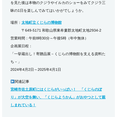
を見た後は本物のクジラやイルカのショーをみてクジラ三
昧の1日を楽しんでみてはいかがでしょうか。
場所：
太地町立くじらの博物館
〒649-5171 和歌山県東牟婁郡太地町太地2934-2
営業時間：午前8時30分～午後5時（年中無休）
企画展日程：
「一挙蔵出し！寄贈品展－くじらの博物館を支える資料た
ち－」
2024年4月2日～2025年4月1日
関連記事
宮崎市佐土原町にはくじらがいっぱい！ 「くじらのぼ
り」が大空を舞い、「くじらようかん」がおやつとして親
しまれている！