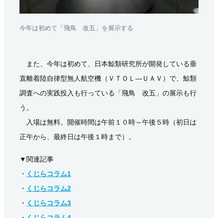
今年は初めて「飛鳥 改五」を展示する
また、今年は初めて、日本鯨類研究所が開発している垂
直離着陸自律型無人航空機（ＶＴＯＬ―ＵＡＶ）で、鯨類
調査への実践投入も行っている「飛鳥 改五」の展示も行
う。
入場は無料。開催時間は午前１０時～午後５時（初日は
正午から、最終日は午後１時まで）。
▼関連記事
・
くじらコラム1
・
くじらコラム2
・
くじらコラム3
・
くじらコラム4