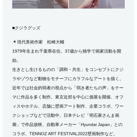
■クジラグッズ
現代美術作家 松崎大輔
1979年生まれ千葉県在住。37歳から独学で画家活動を開
始。
生きとし生けるものの「調和・共生」をコンセプトにクジ
ラやゾウなど動物をモチーフにカラフルなアートを描く。
近年では社会的弱者の視点から「弱き者たちの声」をテー
マに作品を多く制作。東京近郊を中心に個展を開催、オフ
ィスやホテル、店舗に壁画アート制作、企業コラボ、ワー
クショップなどで活動中。日本テレビ「明石家さんま画
廊」で作品放映、自動車メーカー「Hyundai Japan」との
コラボ、TENNOZ ART FESTIVAL2022壁画制作など。