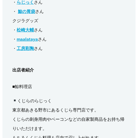
・
らじっく
さん
・
鯨の胃袋
さん
クジラグッズ
・
松崎大輔
さん
・
maalataya
さん
・
工房彩陶
さん
出店者紹介
■鯨料理店
くじらのらじっく
東京都あきる野市にあるくじら専門店です。
くじらの刺身用肉やベーコンなどの自家製商品をお持ち帰
りいただけます。
もちろんくじら料理も店内で召し上がれます。