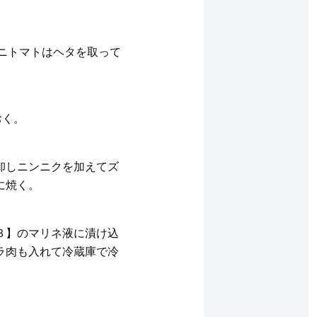
。
ミニトマトはヘタを取って
おく。
卸しニンニクを加えてズ
に焼く。
３】のマリネ液に漬け込
ラ肉も入れて冷蔵庫で冷