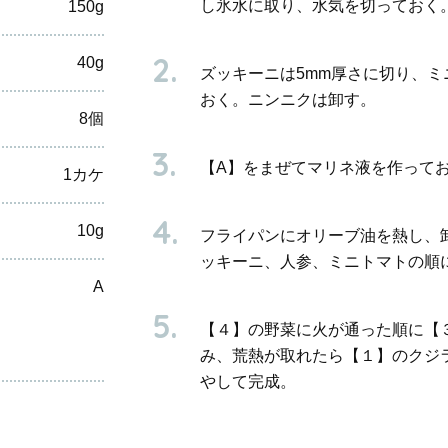
し氷水に取り、水気を切っておく
150g
40g
ズッキーニは5mm厚さに切り、
おく。ニンニクは卸す。
8個
【A】をまぜてマリネ液を作って
1カケ
10g
フライパンにオリーブ油を熱し、
ッキーニ、人参、ミニトマトの順
A
【４】の野菜に火が通った順に【
み、荒熱が取れたら【１】のクジ
やして完成。