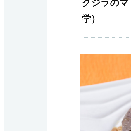
クジラのマ
学）