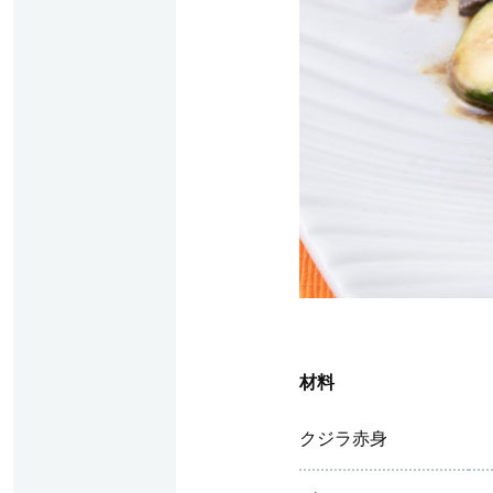
材料
クジラ赤身