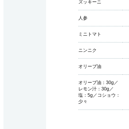
ズッキーニ
人参
ミニトマト
ニンニク
オリーブ油
オリーブ油：30g／
レモン汁：30g／
塩：5g／コショウ：
少々