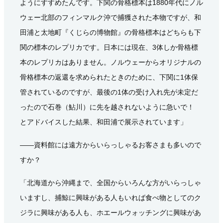
ようにすすめたんです。下関の骨格標本は1880年代にノル
ウェー北部のフィンマルク沖で捕獲された本物ですが、和
田浦と太地町『くじらの博物館』の骨格標本はどちらも下
関の標本のレプリカです。日本には現在、3体しか骨格標
本のレプリカはありません。ノルウェーからオリジナルの
骨格標本の返還を求められたときのために、下関に1体保
管されているのですが、最後の1体の受け入れ先が未定だ
ったので石巻（鮎川）に先を越されないように急いで！
とアドバイスした結果、和田浦で展示されています」
――資料館には遠方からいらっしゃるお客さまも多いので
すか？
「北海道から沖縄まで、全国からいろんな方がいらっしゃ
いますし、捕鯨に興味がある人もいれば食べ物としてのク
ジラに興味がある人も、ホエールウォッチングに興味があ