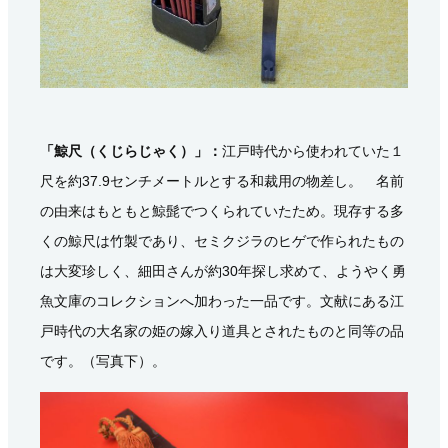
「鯨尺（くじらじゃく）」：
江戸時代から使われていた１
尺を約37.9センチメートルとする和裁用の物差し。 名前
の由来はもともと鯨髭でつくられていたため。現存する多
くの鯨尺は竹製であり、セミクジラのヒゲで作られたもの
は大変珍しく、細田さんが約30年探し求めて、ようやく勇
魚文庫のコレクションへ加わった一品です。文献にある江
戸時代の大名家の姫の嫁入り道具とされたものと同等の品
です。（写真下）。