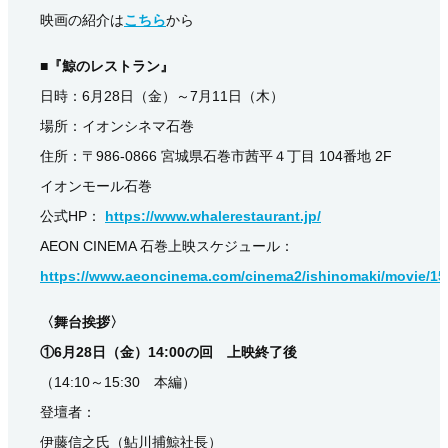
映画の紹介は
こちら
から
■『鯨のレストラン』
日時：6月28日（金）～7月11日（木）
場所：イオンシネマ石巻
住所：〒986-0866 宮城県石巻市茜平４丁目 104番地 2F
イオンモール石巻
公式HP：
https://www.whalerestaurant.jp/
AEON CINEMA 石巻上映スケジュール：
https://www.aeoncinema.com/cinema2/ishinomaki/movie/15
〈舞台挨拶〉
①6月28日（金）14:00の回 上映終了後
（14:10～15:30 本編）
登壇者：
伊藤信之氏（鮎川捕鯨社長）