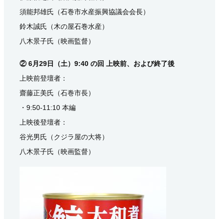
須能邦雄氏（石巻市水産振興協議会会長）
鈴木誠氏（木の屋石巻水産）
八木景子氏（映画監督）
② 6月29日（土）9:40 の回 上映前、および終了後
上映前登壇者：
齋藤正美氏（石巻市長）
・9:50-11:10 本編
上映後登壇者：
谷光男氏（クジラ屋の大将）
八木景子氏（映画監督）