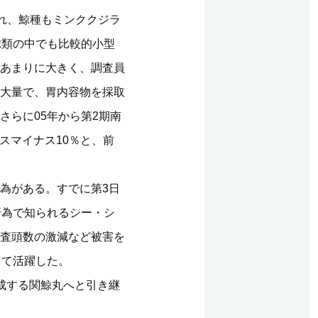
され、鯨種もミンククジラ
鯨類の中でも比較的小型
あまりに大きく、調査員
大量で、胃内容物を採取
らに05年から第2期南
スマイナス10％と、前
為がある。すでに第3日
行為で知られるシー・シ
査頭数の激減など被害を
して活躍した。
成する関鯨丸へと引き継