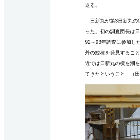
返る。
日新丸が第3日新丸の後
った。初の調査団長は日
92～93年調査に参加
外の鯨種を発見すること
近では日新丸の横を潮を
てきたということ」（田