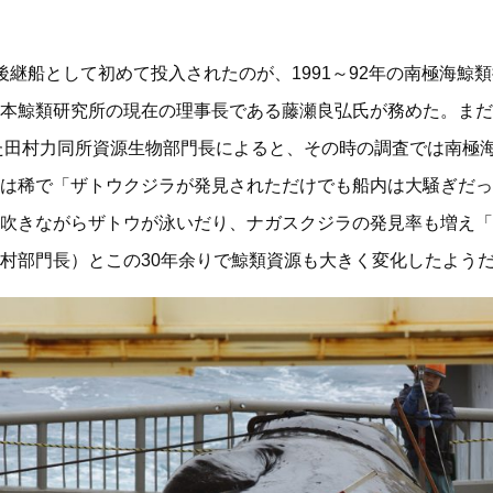
継船として初めて投入されたのが、1991～92年の南極海鯨類捕
本鯨類研究所の現在の理事長である藤瀬良弘氏が務めた。まだ
した田村力同所資源生物部門長によると、その時の調査では南極
は稀で「ザトウクジラが発見されただけでも船内は大騒ぎだっ
吹きながらザトウが泳いだり、ナガスクジラの発見率も増え「
村部門長）とこの30年余りで鯨類資源も大きく変化したよう