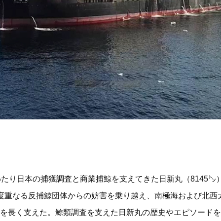
たり日本の捕獲調査と商業捕鯨を支えてきた日新丸（8145㌧
度重なる反捕鯨団体からの妨害を乗り越え、南極海および北西
を長く支えた。鯨類調査を支えた日新丸の歴史やエピソードを