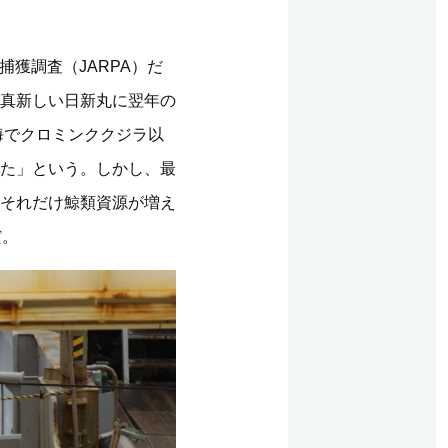
獲調査（JARPA）だ
真新しい日新丸に翌年の
海でクロミンククジラ以
た」という。しかし、最
それだけ鯨類資源が増え
だ。