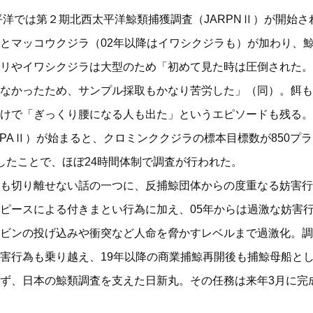
平洋では第２期北西太平洋鯨類捕獲調査（JARPNⅡ）が開始
とマッコウクジラ（02年以降はイワシクジラも）が加わり、
リやイワシクジラは大型のため「初めて見た時は圧倒された。
なかったため、サンプル採取もかなり苦労した」（同）。餌も
けで「ぎっくり腰になる人も出た」というエピソードも残る。さ
RPAⅡ）が始まると、クロミンククジラの標本目標数が850プラ
したことで、ほぼ24時間体制で調査が行われた。
も切り離せない話の一つに、反捕鯨団体からの度重なる妨害行
ピースによる付きまとい行為に加え、05年からは過激な妨害
ビンの投げ込みや衝突など人命を脅かすレベルまで過激化。調
害行為も乗り越え、19年以降の商業捕鯨再開後も捕鯨母船と
ず、日本の鯨類調査を支えた日新丸。その任務は来年3月に完