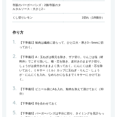
市販のバーガーバンズ：2個/市販のタ
ルタルソース：大さじ2～
くし切りレモン
1切れ（1/8個分）
作り方
【下準備1】鯨肉は繊維に逆らって、ひと口大・厚さ3～5mmに切
っておく。
【下準備2】A：玉ねぎは根元を除き、ザク切り。りんごは塩（材
料外）でこすり洗いし、種・芯を除き、皮付きのままザク切り。
しょうがは皮付きのままよく洗っておく。にんにくは皮・芯を除
いておく。ミキサー（ミル）カップに玉ねぎ・りんご・しょう
が・にんにくを入れ、なめらかになるまでミキサーに かけてお
く。
【下準備3】ビニール袋にAを入れ、鯨肉を加えて漬けておく（30
分）
【下準備4】Bを合わせておく
【下準備5】バーガーバンズは半分に切り、タイミングを見計らっ