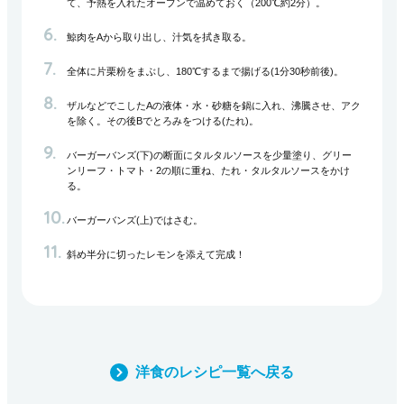
て、予熱を入れたオーブンで温めておく（200℃約2分）。
鯨肉をAから取り出し、汁気を拭き取る。
全体に片栗粉をまぶし、180℃するまで揚げる(1分30秒前後)。
ザルなどでこしたAの液体・水・砂糖を鍋に入れ、沸騰させ、アク
を除く。その後Bでとろみをつける(たれ)。
バーガーバンズ(下)の断面にタルタルソースを少量塗り、グリー
ンリーフ・トマト・2の順に重ね、たれ・タルタルソースをかけ
る。
バーガーバンズ(上)ではさむ。
斜め半分に切ったレモンを添えて完成！
洋食のレシピ一覧へ戻る