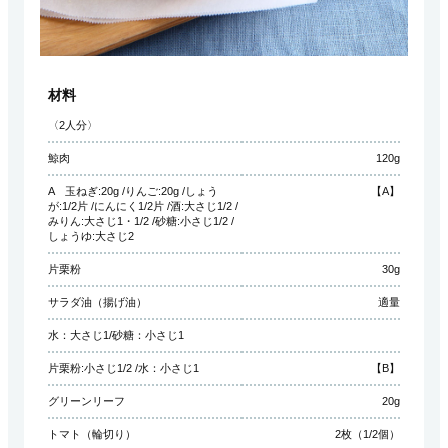
材料
〈2人分〉
鯨肉
120g
A 玉ねぎ:20g /りんご:20g /しょう
【A】
が:1/2片 /にんにく1/2片 /酒:大さじ1/2 /
みりん:大さじ1・1/2 /砂糖:小さじ1/2 /
しょうゆ:大さじ2
片栗粉
30g
サラダ油（揚げ油）
適量
水：大さじ1/砂糖：小さじ1
片栗粉:小さじ1/2 /水：小さじ1
【B】
グリーンリーフ
20g
トマト（輪切り）
2枚（1/2個）