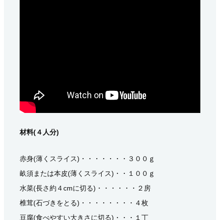
材料(４人分)
赤身(薄くスライス)・・・・・・・３００ｇ
畝須または本皮(薄くスライス)・・１００ｇ
水菜(長さ約４cmに切る)・・・・・・２房
椎茸(石づきをとる)・・・・・・・・４枚
豆腐(食べやすい大きさに切る)・・・１丁