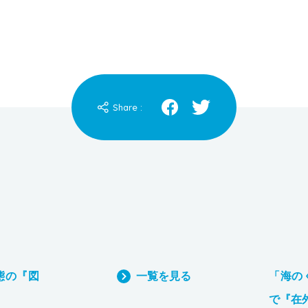
Share :
態の『図
一覧を見る
「海の
で『在