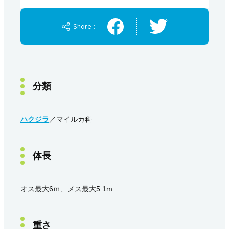
Share :
分類
ハクジラ
／マイルカ科
体長
オス最大6ｍ、メス最大5.1m
重さ