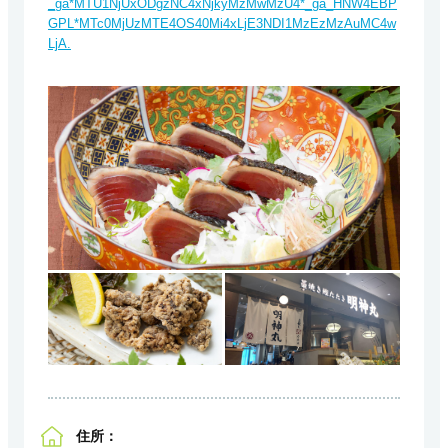
_ga*MTU1NjUxODgzNC4xNjkyMzMwMzU4*_ga_HNW4EBP
GPL*MTc0MjUzMTE4OS40Mi4xLjE3NDI1MzEzMzAuMC4w
LjA.
住所：