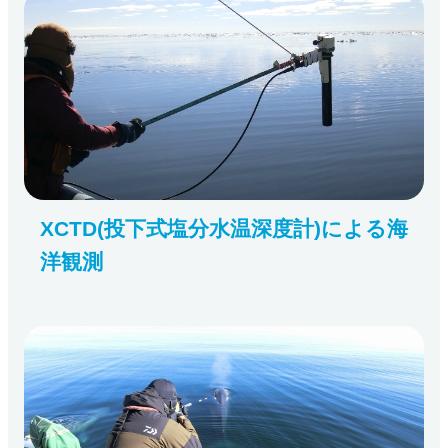
XCTD(投下式塩分水温深度計)による海
洋観測