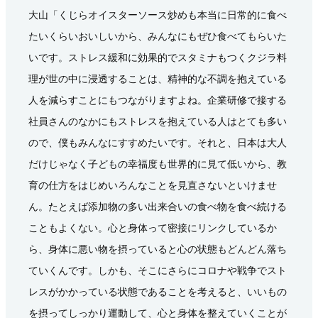
大山「くじらオイスターソース炒めも本当に日常的に食べ
たいくらいおいしいから、みんなにもぜひ食べてもらいた
いです。ストレス緩和に効果的でスタミナもつくクジラ料
理が世の中に浸透することは、精神的な不調を抱えている
人を減らすことにもつながりますよね。企業研修で接する
社員さんのなかにもストレスを抱えている人はとても多い
ので、僕もみんなにすすめたいです。それと、日本は大人
だけじゃなく子どもの幸福度も世界的に見て低いから、教
育の仕方をはじめいろんなことを見直さないといけませ
ん。たとえば添加物の多い出来合いの食べ物を食べ続ける
こともよくない。心と身体って密接にリンクしているか
ら、身体に悪い物を摂っていると心の状態もどんどん落ち
ていくんです。しかも、そこにさらにコロナや戦争でスト
レスがかかっている状態であることを考えると、いいもの
を摂ってしっかり運動して、心と身体を整えていくことが