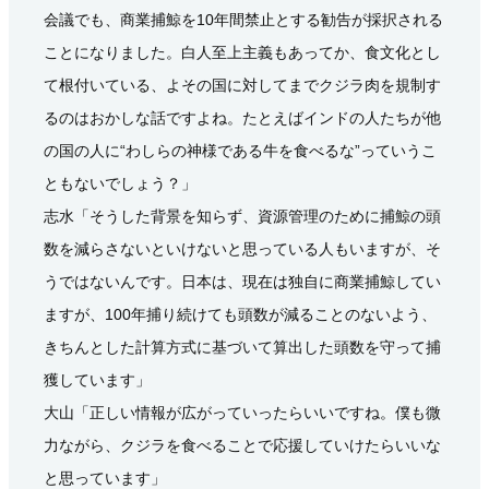
会議でも、商業捕鯨を10年間禁止とする勧告が採択される
ことになりました。白人至上主義もあってか、食文化とし
て根付いている、よその国に対してまでクジラ肉を規制す
るのはおかしな話ですよね。たとえばインドの人たちが他
の国の人に“わしらの神様である牛を食べるな”っていうこ
ともないでしょう？」
志水「そうした背景を知らず、資源管理のために捕鯨の頭
数を減らさないといけないと思っている人もいますが、そ
うではないんです。日本は、現在は独自に商業捕鯨してい
ますが、100年捕り続けても頭数が減ることのないよう、
きちんとした計算方式に基づいて算出した頭数を守って捕
獲しています」
大山「正しい情報が広がっていったらいいですね。僕も微
力ながら、クジラを食べることで応援していけたらいいな
と思っています」