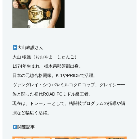
大山峻護さん
大山 峻護（おおやま しゅんご）
1974年生まれ 栃木県那須郡出身。
日本の元総合格闘家。K-1やPRIDEで活躍。
ヴァンダレイ・シウバやミルコクロコップ、グレイシー一
族と闘った初代ROAD FCミドル級王者。
現在は、トレーナーとして、格闘技プログラムの指導や講
演など幅広く活躍。
関連記事