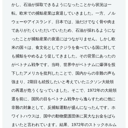
かし、石油が採取できるようになったことから状況は一
転。欧米での捕鯨産業は衰退していきました。一方、ノル
ウェーやアイスランド、日本では、油だけでなく骨や肉ま
でありがたくいただいていたため、石油が採れるようにな
ったことが捕鯨産業の衰退にはつながりません。しかし欧
米の国々は、食文化としてクジラを食べている国に対して
も捕鯨をやめるよう促してきました。その背景にあったの
がベトナム戦争です。当時、世界中がベトナムに爆弾を投
下したアメリカを批判したことで、国内からの非難の声も
強まり、2期目も続投したいと考えていたニクソン大統領
の再選が危うくなっていました。そこで、1972年の大統領
選を前に、国民の目をベトナム戦争から逸らすために他に
非難の対象として、反捕鯨運動が盛んになったんです。ホ
ワイトハウスは、国中の動物愛護団体に莫大なお金をばら
まいたと言われています。結果、1972年のストックホルム