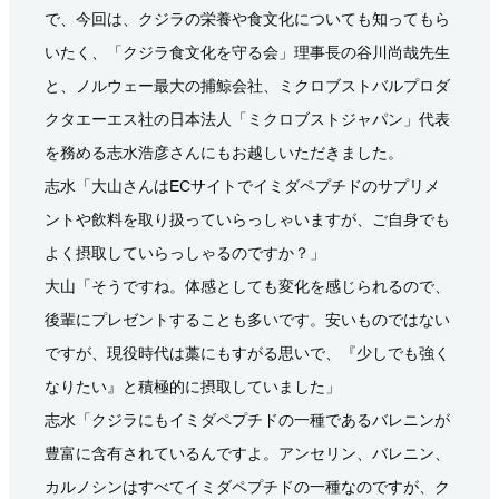
で、今回は、クジラの栄養や食文化についても知ってもら
いたく、「クジラ食文化を守る会」理事長の谷川尚哉先生
と、ノルウェー最大の捕鯨会社、ミクロブストバルプロダ
クタエーエス社の日本法人「ミクロブストジャパン」代表
を務める志水浩彦さんにもお越しいただきました。
志水「大山さんはECサイトでイミダペプチドのサプリメ
ントや飲料を取り扱っていらっしゃいますが、ご自身でも
よく摂取していらっしゃるのですか？」
大山「そうですね。体感としても変化を感じられるので、
後輩にプレゼントすることも多いです。安いものではない
ですが、現役時代は藁にもすがる思いで、『少しでも強く
なりたい』と積極的に摂取していました」
志水「クジラにもイミダペプチドの一種であるバレニンが
豊富に含有されているんですよ。アンセリン、バレニン、
カルノシンはすべてイミダペプチドの一種なのですが、ク