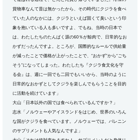
貨物車なんて昔は無かったから、その時代にクジラを食べ
ていた人のなかには、クジラといえば固くて臭いという印
象を抱いている人も多いですよ、でもね、当時の日本で
は、わたしたちのたんぱく源の60％が鯨肉で、日常的なお
かずだったんですよ。ところが、国際的なルールで供給量
が減ったことで価格が上がったことで、“おかず”から“ごち
そう”になってしまった。わたしたち『クジラ食文化を守
る会』は、週に一回でも二回でもいいから、当時のように
日常的なおかずとしてクジラを楽しんでもらうことを目的
に活動を続けています」
大山「日本以外の国では食べられているんですか？」
志水「ノルウェーやアイスランドをはじめ、世界のいろん
な国がクジラを食べています。ノルウェーでは、バレニン
のサプリメントも人気なんですよ」
大山「それは絶対売れますね！ サプリメントだと身体に