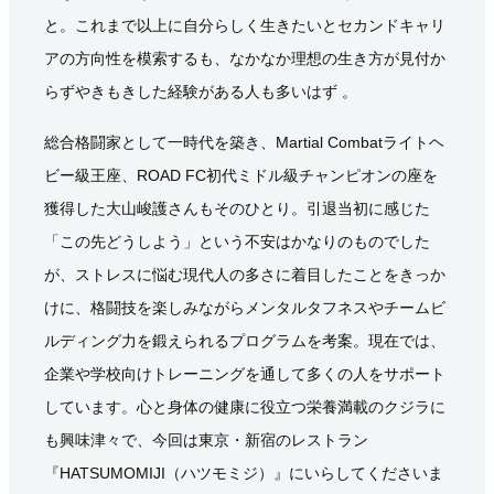
と。これまで以上に自分らしく生きたいとセカンドキャリ
アの方向性を模索するも、なかなか理想の生き方が見付か
らずやきもきした経験がある人も多いはず 。
総合格闘家として一時代を築き、Martial Combatライトヘ
ビー級王座、ROAD FC初代ミドル級チャンピオンの座を
獲得した大山峻護さんもそのひとり。引退当初に感じた
「この先どうしよう」という不安はかなりのものでした
が、ストレスに悩む現代人の多さに着目したことをきっか
けに、格闘技を楽しみながらメンタルタフネスやチームビ
ルディング力を鍛えられるプログラムを考案。現在では、
企業や学校向けトレーニングを通して多くの人をサポート
しています。心と身体の健康に役立つ栄養満載のクジラに
も興味津々で、今回は東京・新宿のレストラン
『HATSUMOMIJI（ハツモミジ）』にいらしてくださいま