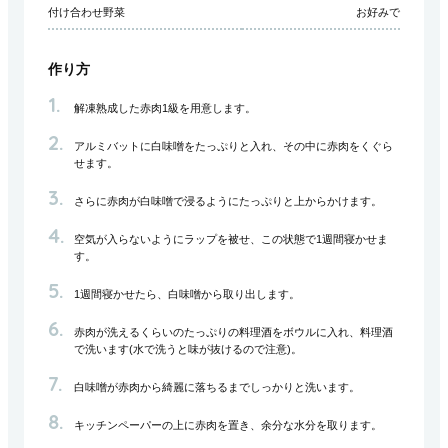
付け合わせ野菜
お好みで
作り方
解凍熟成した赤肉1級を用意します。
アルミバットに白味噌をたっぷりと入れ、その中に赤肉をくぐら
せます。
さらに赤肉が白味噌で浸るようにたっぷりと上からかけます。
空気が入らないようにラップを被せ、この状態で1週間寝かせま
す。
1週間寝かせたら、白味噌から取り出します。
赤肉が洗えるくらいのたっぷりの料理酒をボウルに入れ、料理酒
で洗います(水で洗うと味が抜けるので注意)。
白味噌が赤肉から綺麗に落ちるまでしっかりと洗います。
キッチンペーパーの上に赤肉を置き、余分な水分を取ります。