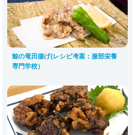
鯨の竜田揚げ(レシピ考案：服部栄養
専門学校）