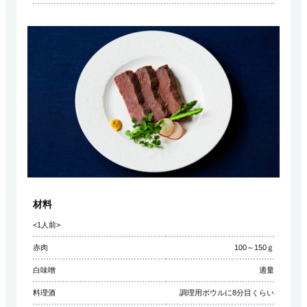
材料
<1人前>
赤肉
100～150ｇ
白味噌
適量
料理酒
調理用ボウルに8分目くらい