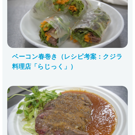
ベーコン春巻き（レシピ考案：クジラ
料理店「らじっく」）