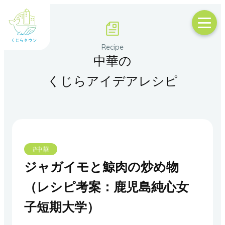
中華の
くじらアイデアレシピ
#中華
ジャガイモと鯨肉の炒め物
（レシピ考案：鹿児島純心女
子短期大学）