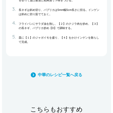
を切って濃口醤油と紹興酒で下味をつける。
長ネギは斜め切り、パプリカは5mm幅5cm長さに切る。インゲン
は斜めに切り茹でておく。
フライパンにサラダ油を熱し、【２】のクジラ肉を炒め、【３】
の長ネギ、パプリカ炒め【D】で調味する。
皿に【１】のジャガイモを盛り、【４】をかけインゲンを散らし
て完成。
中華のレシピ一覧へ戻る
こちらもおすすめ