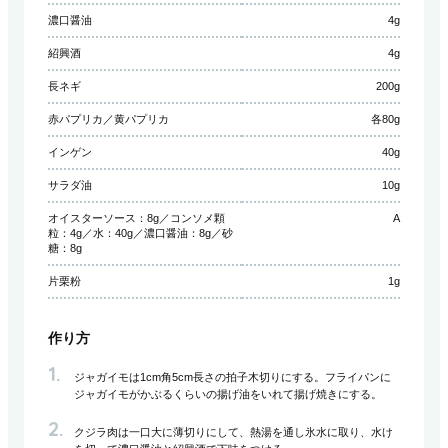
濃口醤油
4g
紹興酒
4g
長ネギ
200g
赤パプリカ／黄パプリカ
各80g
インゲン
40g
サラダ油
10g
オイスターソース：8g／コンソメ顆
A
粒：4g／水：40g／濃口醤油：8g／砂
糖：8g
片栗粉
1g
作り方
ジャガイモは1cm角5cm長さの拍子木切りにする。フライパンに
ジャガイモがかぶるくらいの揚げ油をいれて揚げ焼きにする。
クジラ肉は一口大に薄切りにして、熱湯を通し氷水に取り、水け