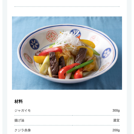
材料
ジャガイモ
300g
揚げ油
適宜
クジラ赤身
200g